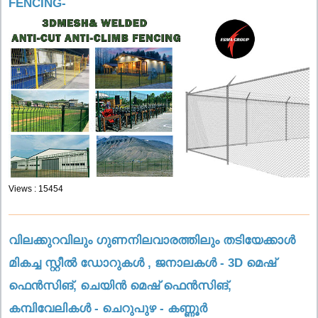
FENCING-
Views : 15454
വിലക്കുറവിലും ഗുണനിലവാരത്തിലും തടിയേക്കാൾ
മികച്ച സ്റ്റീൽ ഡോറുകൾ , ജനാലകൾ - 3D മെഷ്
ഫെൻസിങ്, ചെയിൻ മെഷ് ഫെൻസിങ്,
കമ്പിവേലികൾ - ചെറുപുഴ - കണ്ണൂർ