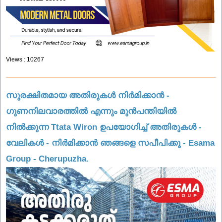
Views : 10267
സുരക്ഷിതമായ അതിരുകൾ നിർമിക്കാൻ -
ഗുണനിലവാരത്തിൽ എന്നും മുൻപന്തിയിൽ
നിൽക്കുന്ന Ttata Wiron ഉപയോഗിച്ച്‌ അതിരുകൾ -
വേലികൾ - നിർമിക്കാൻ ഞങ്ങളെ സപീപിക്കൂ - Esama
Group - Cherupuzha.