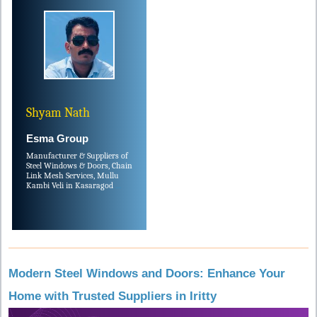
Shyam Nath
Esma Group
Manufacturer & Suppliers of
Steel Windows & Doors, Chain
Link Mesh Services, Mullu
Kambi Veli in Kasaragod
....
Modern Steel Windows and Doors: Enhance Your
Home with Trusted Suppliers in Iritty