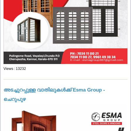
Views : 13232
അടച്ചുറപ്പുള്ള വാതിലുകൾക്ക് Esma Group -
ചെറുപുഴ