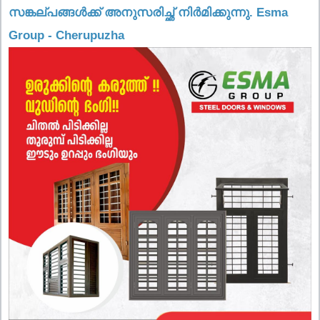
സങ്കല്പങ്ങൾക്ക് അനുസരിച്ഛ് നിർമിക്കുന്നു. Esma
Group - Cherupuzha